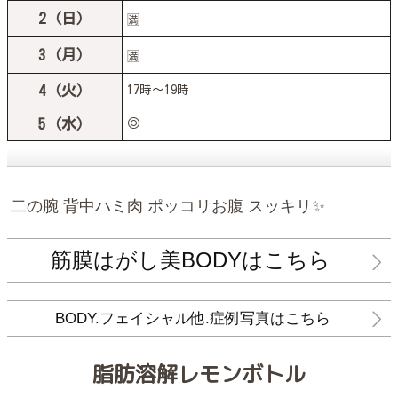
2（日）
🈵
3（月）
🈵
4（火）
17時〜19時
5（水）
◎
二の腕 背中ハミ肉 ポッコリお腹 スッキリ✨
筋膜はがし美BODYはこちら
BODY.フェイシャル他.症例写真はこちら
脂肪溶解レモンボトル