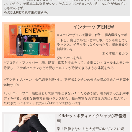
い、だからこそ簡単には揺るがない。そんなスキンチェンジこそ、あなたが求めてい
るもののはず。
McCELLRIEで肌本来の輝きを。
インナーケアENEW
⭐️スーパーザイムで酵素、代謝、腸内環境をサポ
ートし、痩せホルモンと幸せホルモンを出してリ
ラックス。イライラしなくなったり、暴飲暴食や
無駄食いを
無くす整えるカラ
ダのベースを作り
⭐️プロテクトファイバー 糖、脂質、毒素を排出をして、食欲コントロールホルモンを
分泌し、アデポネクチンなど必要なホルモンが分泌できるような体質を作る
⭐️アクティブバーン 褐色細胞を増やし、アデポネクチンの分泌を増加促進させる完全
燃焼サプリ
⭐️シルエットプロ 脂肪落として筋肉落とさない！！たるみ予防、引き締まった肌やボ
ディを作る。必要な栄養素を高バランス配合。鉄分豊富なので貧血の方にも飲んでい
ただきたいアイテム。ただのプロテインではないです！！
ドルセットボディメイクシャツが新登場
🆕
楽！浮腫まない！と大好評のレギンスに続