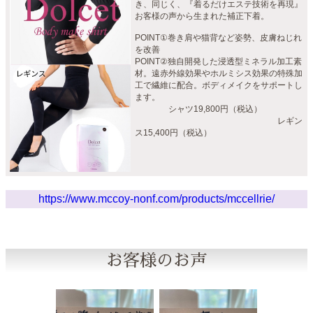
き、同じく、『着るだけエステ技術を再現』
お客様の声から生まれた補正下着。
POINT①巻き肩や猫背など姿勢、皮膚ねじれ
を改善
POINT②独自開発した浸透型ミネラル加工素
材。遠赤外線効果やホルミシス効果の特殊加
工で繊維に配合。ボディメイクをサポートし
ます。
シャツ19,800円（税込）
レギン
ス15,400円（税込）
https://www.mccoy-nonf.com/products/mccellrie/
お客様のお声