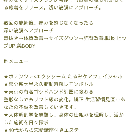
る癒着をリリース。浅い筋膜にアプローチ。
数回の施術後、痛みを感じなくなったら
深い筋膜へアプローチ
毒抜き→体質改善→サイズダウン→猫背改善.脚長.ヒッ
プUP.美BODY
他メニュー
★ポテンツァ×エクソソーム たるみケアフェイシャル
★部分痩せ半永久脂肪溶解レモンボトル
★東京の有名ゴッドハンド師匠に教わる
整形なしで糸リフト級の変化。矯正.生活習慣見直しあ
なたの不調を改善していきます。
★人体解剖学を経験し、身体の仕組みを理解し、活か
した施術を日々探求
★40代からの恋愛講座付きエステ