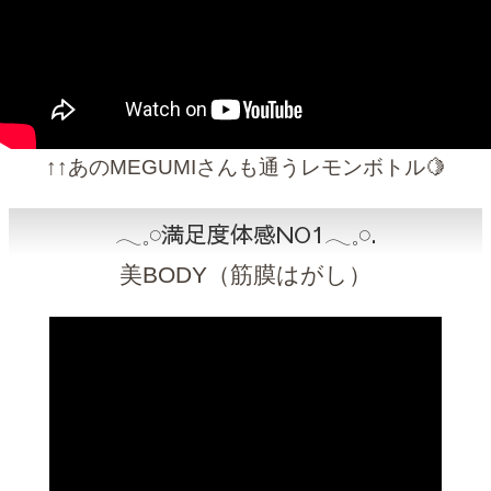
↑↑あのMEGUMIさんも通うレモンボトル🍋
𓂃𓈒𓏸︎︎︎︎満足度体感NO1𓂃𓈒𓏸︎︎︎︎⁡.
美BODY（筋膜はがし）