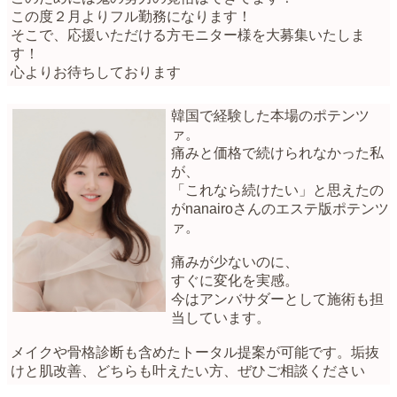
この度２月よりフル勤務になります！
そこで、応援いただける方モニター様を大募集いたしま
す！
心よりお待ちしております
韓国で経験した本場のポテンツ
ァ。
痛みと価格で続けられなかった私
が、
「これなら続けたい」と思えたの
がnanairoさんのエステ版ポテンツ
ァ。
痛みが少ないのに、
すぐに変化を実感。
今はアンバサダーとして施術も担
当しています。
メイクや骨格診断も含めたトータル提案が可能です。垢抜
けと肌改善、どちらも叶えたい方、ぜひご相談ください