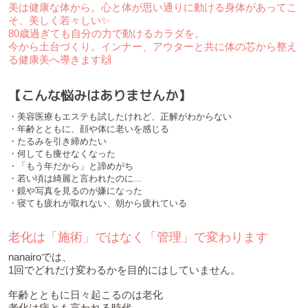
美は健康な体から。心と体が思い通りに動ける身体があってこ
そ、美しく若々しい✨
80歳過ぎても自分の力で動けるカラダを。
今から土台づくり。インナー、アウターと共に体の芯から整え
る健康美へ導きます🙌
【こんな悩みはありませんか】
・美容医療もエステも試したけれど、正解がわからない
・年齢とともに、顔や体に老いを感じる
・たるみを引き締めたい
・何しても痩せなくなった
・「もう年だから」と諦めがち
・若い頃は綺麗と言われたのに...
・鏡や写真を見るのが嫌になった
・寝ても疲れが取れない、朝から疲れている
老化は「施術」ではなく「管理」で変わります
nanairoでは、
1回でどれだけ変わるかを目的にはしていません。
年齢とともに日々起こるのは老化
老化は病とも言われる時代