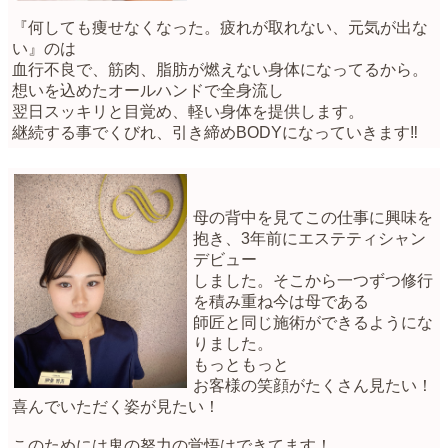
『何しても痩せなくなった。疲れが取れない、元気が出な
い』のは
血行不良で、筋肉、脂肪が燃えない身体になってるから。
想いを込めたオールハンドで全身流し
翌日スッキリと目覚め、軽い身体を提供します。
継続する事でくびれ、引き締めBODYになっていきます‼︎
母の背中を見てこの仕事に興味を
抱き、3年前にエステティシャン
デビュー
しました。そこから一つずつ修行
を積み重ね今は母である
師匠と同じ施術ができるようにな
りました。
もっともっと
お客様の笑顔がたくさん見たい！
喜んでいただく姿が見たい！
このためには鬼の努力の覚悟はできてます！