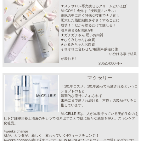
エステサロン専売痩せるクリームといえば
McCOY主成分は『浸透型ミネラル』
細胞の中に届く特殊な技術でナノ化し
肥大した脂肪細胞を小さくすることに
成功！！だから塗るだけで痩せる⁉️
引き締まる⁉️現象が‼️
★ガチガチさん.硬いお肉質
★むくみちゃんお肉質
★たるみちゃんお肉質
それぞれに合わせた3種類を的確に使
い分ける事で結果
が表れる‼️
250g14300円〜
マクセリー
「101年コスメ」101年経っても愛されるというコ
ンセプトのもと
短期的な流行に左右されず
未来にまで愛され続ける「本物」の製品作りを目
指しています。
McCELLRIEは、⼈が本来持っている美的⽣命⼒を
ヒト幹細胞培養上清液のチカラで引き出すことで肌に新たな感動を呼ぶ、スキンケア
化粧品。
4weeks change
肌が、カラダが、新しく 変わっていく4ウィークチェンジ！
4weeks changeを繰り返すことで、NEW AGINGにたどりつく。その場しのぎではな