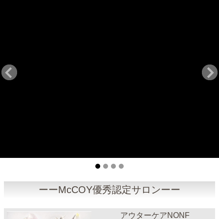
ーーMcCOY優秀認定サロンーー
アウターケアNONF